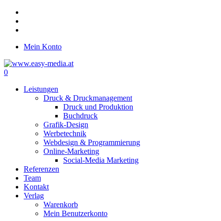
Skip
twitter
to
facebook
main
google-
content
plus
Mein Konto
0
Menu
Leistungen
Druck & Druckmanagement
Druck und Produktion
Buchdruck
Grafik-Design
Werbetechnik
Webdesign & Programmierung
Online-Marketing
Social-Media Marketing
Referenzen
Team
Kontakt
Verlag
Warenkorb
Mein Benutzerkonto