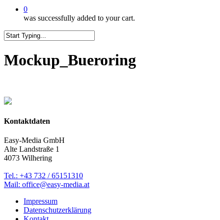
0
was successfully added to your cart.
Close
Search
Mockup_Bueroring
Kontaktdaten
Easy-Media GmbH
Alte Landstraße 1
4073 Wilhering
Tel.: +43 732 / 65151310
Mail: office@easy-media.at
Impressum
Datenschutzerklärung
Kontakt