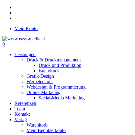
Skip
twitter
to
facebook
main
google-
content
plus
Mein Konto
0
Menu
Leistungen
Druck & Druckmanagement
Druck und Produktion
Buchdruck
Grafik-Design
Werbetechnik
Webdesign & Programmierung
Online-Marketing
Social-Media Marketing
Referenzen
Team
Kontakt
Verlag
Warenkorb
Mein Benutzerkonto