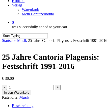
Kontakt
Verlag
Warenkorb
Mein Benutzerkonto
0
was successfully added to your cart.
Close
Startseite
Musik
25 Jahre Cantoria Plagensis: Festschrift 1991-2016
Search
25 Jahre Cantoria Plagensis:
Festschrift 1991-2016
€
30,00
25
Jahre
In den Warenkorb
Cantoria
Kategorie:
Musik
Plagensis:
Festschrift
Beschreibung
1991-