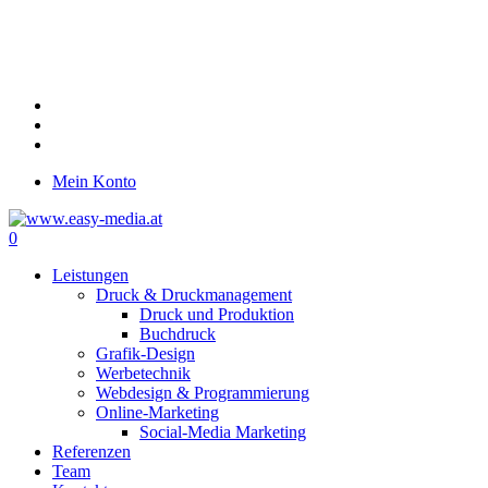
Skip
to
main
content
twitter
facebook
google-
plus
Mein Konto
0
Menu
Leistungen
Druck & Druckmanagement
Druck und Produktion
Buchdruck
Grafik-Design
Werbetechnik
Webdesign & Programmierung
Online-Marketing
Social-Media Marketing
Referenzen
Team