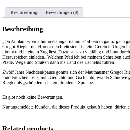
Beschreibung
Bewertungen (0)
Beschreibung
„Da Aunlauf woar a hümmelaunga -daunn is’ af oamoi gaunz gach ga
Gregor Riegler der Humor den breitesten Teil ein. Gereimte Ungereim
nimmt und in einem Zug liest. Dazu ist es zu vielfältig und bunt du
Herauspicken einladen.„Welchen Pfad ich bei meinem Schreiben auch b
Pfade, Wege und Straßen dann ins Land des Lächelns führen!“
Zwölf Jahre Nachdenkpause gönnte sich der Mauthausner Gregor Riegle
mundartlichen Teils, mit „Gedichtn und Gschichtn, wia da Schnowe gw
Riegler als „schöndeutsch“ empfundener Sprache.
Es gibt noch keine Bewertungen.
Nur angemeldete Kunden, die dieses Produkt gekauft haben, dürfen e
Related products