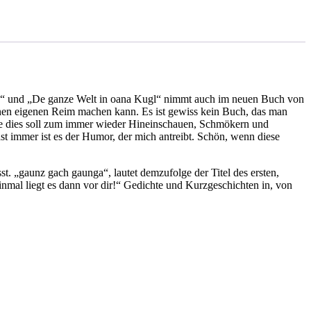
se“ und „De ganze Welt in oana Kugl“ nimmt auch im neuen Buch von
einen eigenen Reim machen kann. Es ist gewiss kein Buch, das man
rade dies soll zum immer wieder Hineinschauen, Schmökern und
t immer ist es der Humor, der mich antreibt. Schön, wenn diese
t. „gaunz gach gaunga“, lautet demzufolge der Titel des ersten,
nmal liegt es dann vor dir!“ Gedichte und Kurzgeschichten in, von