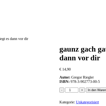
egt es dann vor dir
gaunz gach ga
dann vor dir
€
14,90
Autor:
Gregor Riegler
ISBN:
978-3-902773-00-5
gaunz
In den Waren
gach
gaunga
Kategorie:
...
Unkategorisiert