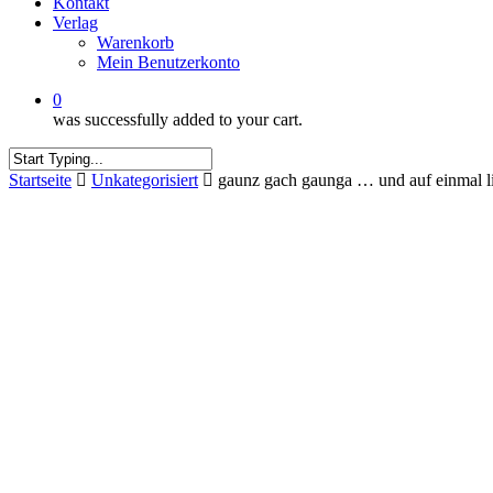
Kontakt
Verlag
Warenkorb
Mein Benutzerkonto
0
was successfully added to your cart.
Close
Startseite
Unkategorisiert
gaunz gach gaunga … und auf einmal li
Search