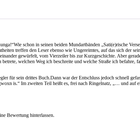
und
auf
einmal
liegt
es
dann
vor
dir
unga!“Wie schon in seinen beiden Mundartbänden „Sati(e)rische Ver
quantity
theiten treffen den Leser ebenso wie Ungereimtes, auf das sich der s
rcheinander gewürfelt, vom Vierzeiler bis zur Kurzgeschichte. Aber ge
etrete, welchen Weg ich beschreite und welche Straße ich befahre, fas
r für sein drittes Buch.Dann war der Entschluss jedoch schnell gefass
oxn is.“ Im zweiten Teil heißt es, frei nach Ringelnatz, „… und auf ei
ine Bewertung hinterlassen.