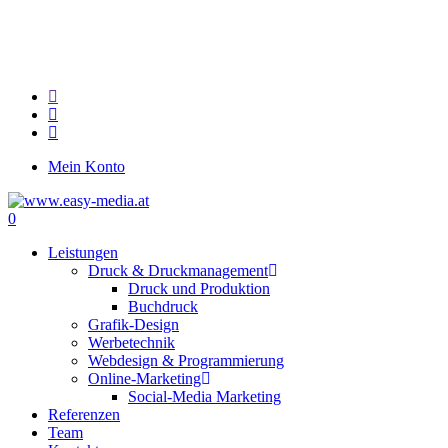
Skip
to
main
content
twitter
facebook
google-
plus
Mein Konto
0
Menu
Leistungen
Druck & Druckmanagement
Druck und Produktion
Buchdruck
Grafik-Design
Werbetechnik
Webdesign & Programmierung
Online-Marketing
Social-Media Marketing
Referenzen
Team