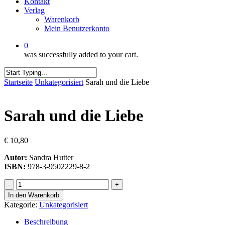
Kontakt
Verlag
Warenkorb
Mein Benutzerkonto
0
was successfully added to your cart.
Close
Startseite
Unkategorisiert
Sarah und die Liebe
Search
Sarah und die Liebe
€
10,80
Autor:
Sandra Hutter
ISBN:
978-3-9502229-8-2
Sarah
und
In den Warenkorb
die
Kategorie:
Unkategorisiert
Liebe
quantity
Beschreibung