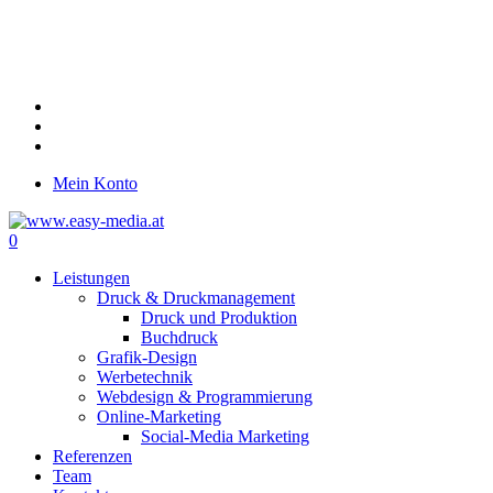
Skip
to
main
content
twitter
facebook
google-
plus
Mein Konto
0
Menu
Leistungen
Druck & Druckmanagement
Druck und Produktion
Buchdruck
Grafik-Design
Werbetechnik
Webdesign & Programmierung
Online-Marketing
Social-Media Marketing
Referenzen
Team